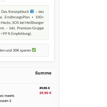
Das
Konzeptbuch
– das
s. ErnährungsPlan + 100+
-Hacks, SOS bei Heißhunger
m. – inkl. Premium-Gruppe
, >99 % Empfehlung).
len und 30€ sparen
Summe
39,90
€
29,90
€
ni meets
teusen 2