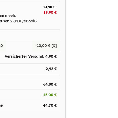
24,90
€
19,90
€
ni meets
teusen 2 (PDF/eBook)
10
-
10,00
€
[X]
Versicherter Versand:
4,90
€
2,92
€
64,80
€
-
15,00
€
me
44,70
€
BenniBot
Online