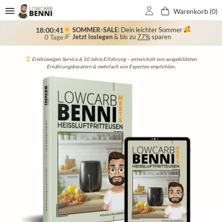
Warenkorb (
0
)
SOMMER-SALE
: Dein leichter Sommer
18:00:40
Jetzt loslegen
& bis zu
77%
sparen
0 Tage
Bekannt aus TV & Zeitung: RTL, Sat1, NTV, VOX, Kabel1, Bild der Frau, OK-Magazine,
Schließe dich 150.000+ Kunden an, die ihr Wunschgewicht durch unser LowCarb-
Schneller & freundlicher Support: Werktags nur wenige Stunden Reaktionszeit –
Erstklassigen Service & 10 Jahre Erfahrung – entwickelt von ausgebildeten
Ernährungsberatern & mehrfach von Experten empfohlen.
erreichbar via WhatsApp, E-Mail & Facebook!
Für Sie, Grazia, Jolie, uvm.
Konzept erreicht haben!