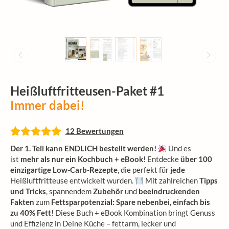
Heißluftfritteusen-Paket #1
Immer dabei!
12 Bewertungen
Bewertet mit
12
Der 1. Teil kann ENDLICH bestellt werden!
Und es
5.00
von 5,
ist
mehr als nur ein Kochbuch + eBook
! Entdecke
über 100
basierend
einzigartige Low-Carb-Rezepte
, die perfekt für
jede
auf
Heißluftfritteuse entwickelt wurden.
Mit zahlreichen
Tipps
Kundenbewertungen
und Tricks
, spannendem
Zubehör
und
beeindruckenden
Fakten
zum
Fettsparpotenzial: Spare nebenbei, einfach bis
zu 40% Fett
! Diese Buch + eBook Kombination bringt Genuss
und Effizienz in Deine Küche – fettarm, lecker und