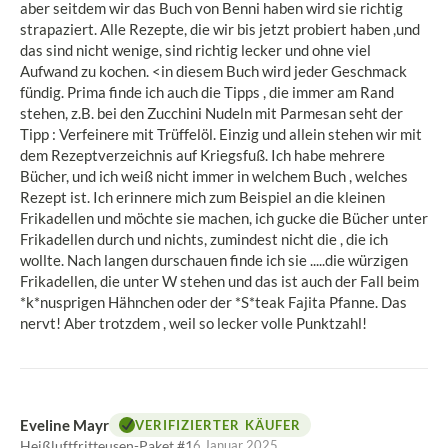
aber seitdem wir das Buch von Benni haben wird sie richtig
5
strapaziert. Alle Rezepte, die wir bis jetzt probiert haben ,und
Sternen
das sind nicht wenige, sind richtig lecker und ohne viel
Aufwand zu kochen. <in diesem Buch wird jeder Geschmack
fündig. Prima finde ich auch die Tipps , die immer am Rand
stehen, z.B. bei den Zucchini Nudeln mit Parmesan seht der
Tipp : Verfeinere mit Trüffelöl. Einzig und allein stehen wir mit
dem Rezeptverzeichnis auf Kriegsfuß. Ich habe mehrere
Bücher, und ich weiß nicht immer in welchem Buch , welches
Rezept ist. Ich erinnere mich zum Beispiel an die kleinen
Frikadellen und möchte sie machen, ich gucke die Bücher unter
Frikadellen durch und nichts, zumindest nicht die , die ich
wollte. Nach langen durschauen finde ich sie .....die würzigen
Frikadellen, die unter W stehen und das ist auch der Fall beim
*k*nusprigen Hähnchen oder der *S*teak Fajita Pfanne. Das
nervt! Aber trotzdem , weil so lecker volle Punktzahl!
Eveline Mayr
VERIFIZIERTER KÄUFER
Heißluftfritteusen-Paket #1
6 Januar 2025