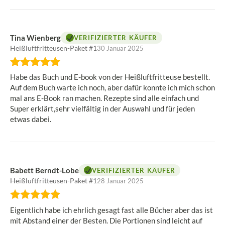
Tina Wienberg
VERIFIZIERTER KÄUFER
Heißluftfritteusen-Paket #1
30 Januar 2025
Bewertung:
5
Habe das Buch und E-book von der Heißluftfritteuse bestellt.
von
Auf dem Buch warte ich noch, aber dafür konnte ich mich schon
5
mal ans E-Book ran machen. Rezepte sind alle einfach und
Sternen
Super erklärt,sehr vielfältig in der Auswahl und für jeden
etwas dabei.
Babett Berndt-Lobe
VERIFIZIERTER KÄUFER
Heißluftfritteusen-Paket #1
28 Januar 2025
Bewertung:
5
Eigentlich habe ich ehrlich gesagt fast alle Bücher aber das ist
von
mit Abstand einer der Besten. Die Portionen sind leicht auf
5