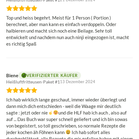
Bewertung:
5
Top und heiss begehrt. Meist für 1 Person ( Portion )
von
berechnet, aber man kann es einfach verdoppeln. Oder
5
halbieren und macht sich noch eine Beilage. Sehr toll
Sternen
entwickelt und nachdem nun auch ninji eingezogen ist, macht
es richtig Spaß
Biene
VERIFIZIERTER KÄUFER
Heißluftfritteusen-Paket #1
13 Dezember 2024
Bewertung:
5
Ich hab wirklich lange geschaut, immer wieder überlegt und
von
dann mich dich entschieden - weil die Waage mir deutlich
5
sagte : jetzt oder nie
und die HLF hab ich auch , also auf
Sternen
auf ... Das Buch war super schnell geliefert und ich bin sowas
von begeistert, so toll geschrieben, so normale Rezepte die
jeder kochen äh Föhnen kann
Ich hab sofort alles
durchgeblättert, alle Rezepte die mir gefallen haben mit einem