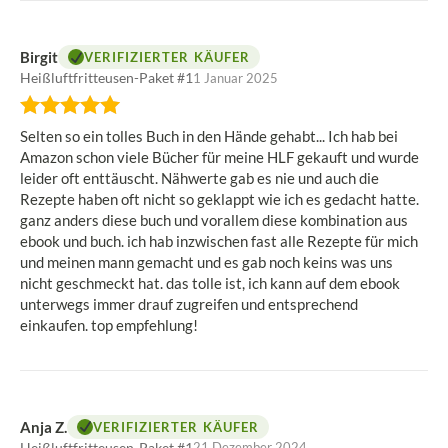
Birgit
VERIFIZIERTER KÄUFER
Heißluftfritteusen-Paket #1
1 Januar 2025
Bewertung:
5
Selten so ein tolles Buch in den Hände gehabt... Ich hab bei
von
Amazon schon viele Bücher für meine HLF gekauft und wurde
5
leider oft enttäuscht. Nähwerte gab es nie und auch die
Sternen
Rezepte haben oft nicht so geklappt wie ich es gedacht hatte.
ganz anders diese buch und vorallem diese kombination aus
ebook und buch. ich hab inzwischen fast alle Rezepte für mich
und meinen mann gemacht und es gab noch keins was uns
nicht geschmeckt hat. das tolle ist, ich kann auf dem ebook
unterwegs immer drauf zugreifen und entsprechend
einkaufen. top empfehlung!
Anja Z.
VERIFIZIERTER KÄUFER
Heißluftfritteusen-Paket #1
21 Dezember 2024