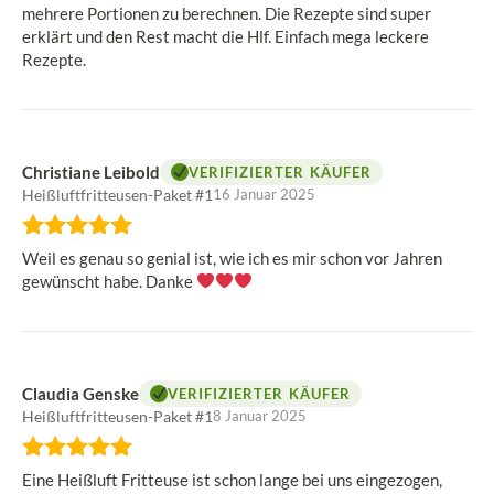
mehrere Portionen zu berechnen. Die Rezepte sind super
Sternen
erklärt und den Rest macht die Hlf. Einfach mega leckere
Rezepte.
Christiane Leibold
VERIFIZIERTER KÄUFER
Heißluftfritteusen-Paket #1
16 Januar 2025
Bewertung:
5
Weil es genau so genial ist, wie ich es mir schon vor Jahren
von
gewünscht habe. Danke
5
Sternen
Claudia Genske
VERIFIZIERTER KÄUFER
Heißluftfritteusen-Paket #1
8 Januar 2025
Bewertung:
5
Eine Heißluft Fritteuse ist schon lange bei uns eingezogen,
von