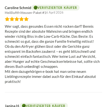
Caroline Schmid
VERIFIZIERTER KÄUFER
Heißluftfritteusen-Paket #1
6 April 2026
Bewertung:
5
Wer sagt, dass gesundes Essen nicht rocken darf? Bennis
von
Rezepte sind der absolute Wahnsinn und bringen endlich
5
wieder richtig Biss in die Low-Carb-Küche. Das Beste: Es
Sternen
schmeckt so gut, dass die ganze Familie freiwillig mitisst!
Ob du den Airfryer glühen lässt oder die Gerichte ganz
entspannt im Backofen zauberst – es geht blitzschnell und
schmeckt einfach fantastisch. Wer keine Lust auf Verzicht,
aber Hunger auf echte Geschmackserlebnisse hat, sollte sich
dieses Buch unbedingt schnappen.
Mit dem dazugehörigen e-book hat man seine neuen
Lieblingsrezepte immer dabei auch für den Einkauf absolut
praktisch!
Janina H.
VERIFIZIERTER KÄUFER