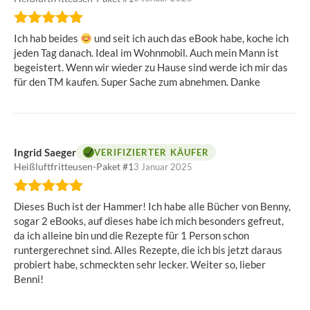
Bewertung:
5
Ich hab beides
und seit ich auch das eBook habe, koche ich
von
jeden Tag danach. Ideal im Wohnmobil. Auch mein Mann ist
5
begeistert. Wenn wir wieder zu Hause sind werde ich mir das
Sternen
für den TM kaufen. Super Sache zum abnehmen. Danke
Ingrid Saeger
VERIFIZIERTER KÄUFER
Heißluftfritteusen-Paket #1
3 Januar 2025
Bewertung:
5
Dieses Buch ist der Hammer! Ich habe alle Bücher von Benny,
von
sogar 2 eBooks, auf dieses habe ich mich besonders gefreut,
5
da ich alleine bin und die Rezepte für 1 Person schon
Sternen
runtergerechnet sind. Alles Rezepte, die ich bis jetzt daraus
probiert habe, schmeckten sehr lecker. Weiter so, lieber
Benni!