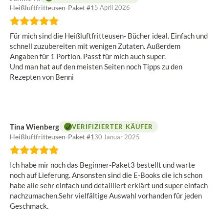
Heißluftfritteusen-Paket #1
5 April 2026
Bewertung:
5
Für mich sind die Heißluftfritteusen- Bücher ideal. Einfach und
von
schnell zuzubereiten mit wenigen Zutaten. Außerdem
5
Angaben für 1 Portion. Passt für mich auch super.
Sternen
Und man hat auf den meisten Seiten noch Tipps zu den
Rezepten von Benni
Tina Wienberg
VERIFIZIERTER KÄUFER
Heißluftfritteusen-Paket #1
30 Januar 2025
Bewertung:
5
Ich habe mir noch das Beginner-Paket3 bestellt und warte
von
noch auf Lieferung. Ansonsten sind die E-Books die ich schon
5
habe alle sehr einfach und detailliert erklärt und super einfach
Sternen
nachzumachen.Sehr vielfältige Auswahl vorhanden für jeden
Geschmack.