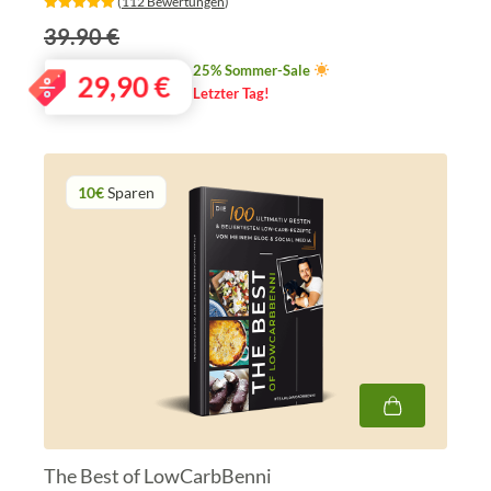
‎ (
112 Bewertungen
)
39.90 €
25% Sommer-Sale
29,90
€
Letzter Tag!
10€
Sparen
The Best of LowCarbBenni