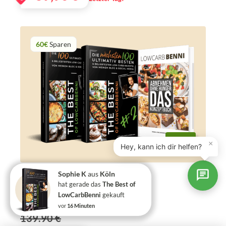
60€
Sparen
×
Hey, kann ich dir helfen?
Starter-Paket #2
Sophie K
aus
Köln
hat gerade das
The Best of
Perfekt zum Starten
LowCarbBenni
gekauft
‎ (
7 Bewertungen
)
vor
16 Minuten
139.90 €