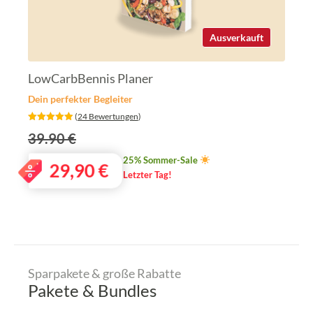
Ausverkauft
LowCarbBennis Planer
Dein perfekter Begleiter
‎ (
24 Bewertungen
)
39.90 €
25% Sommer-Sale
29,90
€
Letzter Tag!
Sparpakete & große Rabatte
Pakete & Bundles