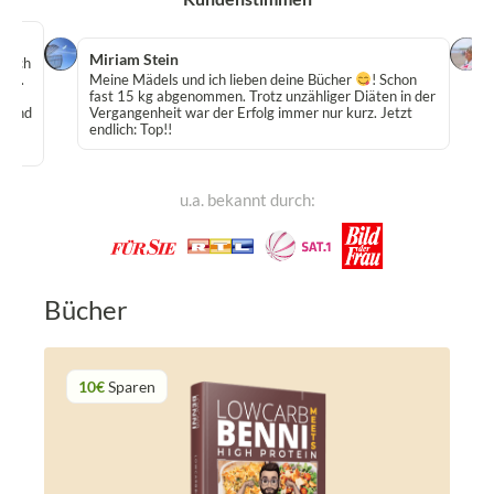
Miriam Stein
 Buch
egt.
Meine Mädels und ich lieben deine Bücher
! Schon
en.
fast 15 kg abgenommen. Trotz unzähliger Diäten in der
er und
Vergangenheit war der Erfolg immer nur kurz. Jetzt
g
endlich: Top!!
u.a. bekannt durch:
Bücher
10€
Sparen