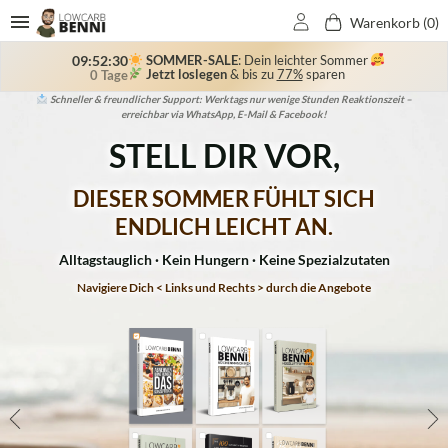
Warenkorb (
0
)
SOMMER-SALE
: Dein leichter Sommer
09:52:28
Jetzt loslegen
& bis zu
77%
sparen
0 Tage
Bekannt aus TV & Zeitung: RTL, Sat1, NTV, VOX, Kabel1, Bild der Frau, OK-Magazine,
Schließe dich 150.000+ Kunden an, die ihr Wunschgewicht durch unser LowCarb-
Schneller & freundlicher Support: Werktags nur wenige Stunden Reaktionszeit –
Erstklassigen Service & 10 Jahre Erfahrung – entwickelt von ausgebildeten
Ernährungsberatern & mehrfach von Experten empfohlen.
erreichbar via WhatsApp, E-Mail & Facebook!
Für Sie, Grazia, Jolie, uvm.
Konzept erreicht haben!
STELL DIR VOR,
DIESER SOMMER FÜHLT SICH
ENDLICH LEICHT AN.
Alltagstauglich · Kein Hungern · Keine Spezialzutaten
Navigiere Dich < Links und Rechts > durch die Angebote
10€
40€
573€
40€
40€
Sparen
Sparen
Sparen
Sparen
Sparen