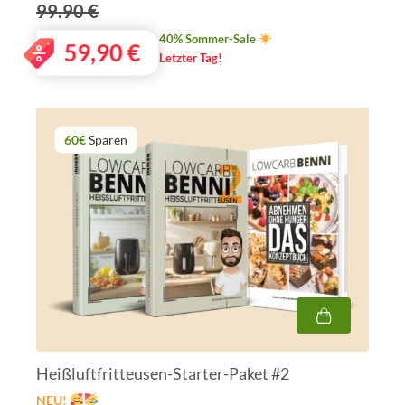
99.90 €
40% Sommer-Sale
59,90
€
Letzter Tag!
60€
Sparen
Heißluftfritteusen-Starter-Paket #2
NEU!