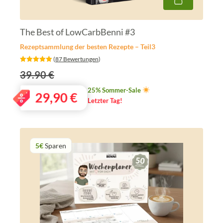
The Best of LowCarbBenni #3
Rezeptsammlung der besten Rezepte – Teil3
‎ (
87 Bewertungen
)
39.90 €
25% Sommer-Sale
29,90
€
Letzter Tag!
5€
Sparen