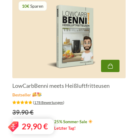
10€
Sparen
LowCarbBenni meets Heißluftfritteusen
Bestseller
‎ (
178 Bewertungen
)
39.90 €
25% Sommer-Sale
29,90
€
Letzter Tag!