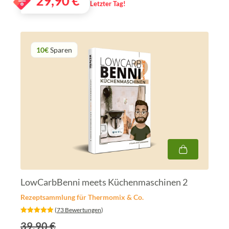
29,90
€
Letzter Tag!
10€
Sparen
LowCarbBenni meets Küchenmaschinen 2
Rezeptsammlung für Thermomix & Co.
‎ (
73 Bewertungen
)
39.90 €