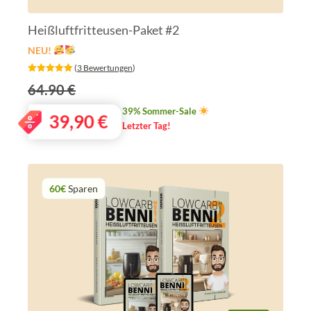
Heißluftfritteusen-Paket #2
NEU!
‎ (
3 Bewertungen
)
64.90 €
39% Sommer-Sale
39,90
€
Letzter Tag!
60€
Sparen