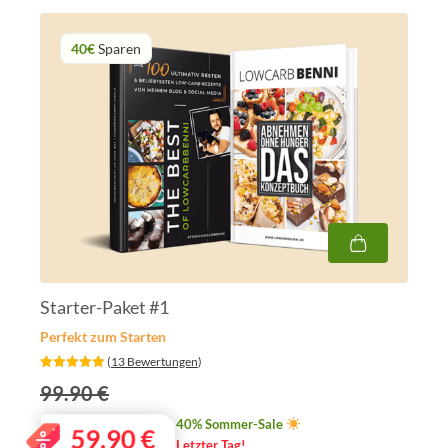
40€
Sparen
Starter-Paket #1
Perfekt zum Starten
‎ (
13 Bewertungen
)
99.90 €
40% Sommer-Sale
59,90
€
Letzter Tag!