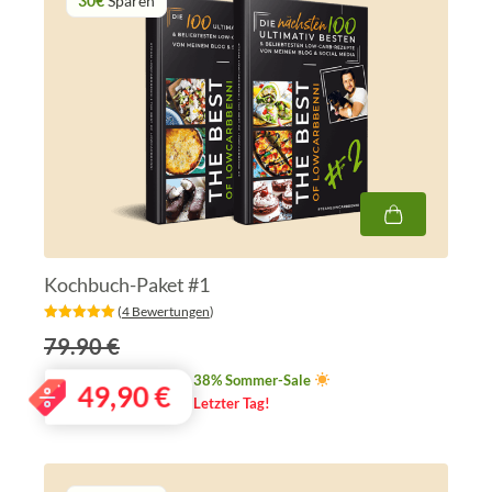
30€
Sparen
Kochbuch-Paket #1
‎ (
4 Bewertungen
)
79.90 €
38% Sommer-Sale
49,90
€
Letzter Tag!