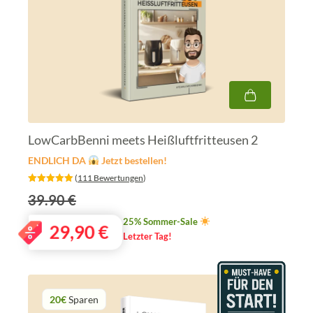
LowCarbBenni meets Heißluftfritteusen 2
ENDLICH DA
Jetzt bestellen!
‎ (
111 Bewertungen
)
39.90 €
25% Sommer-Sale
29,90
€
Letzter Tag!
20€
Sparen