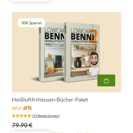
30€
Sparen
Heißluftfritteusen-Bücher-Paket
NEU!
‎ (
29 Bewertungen
)
79.90 €