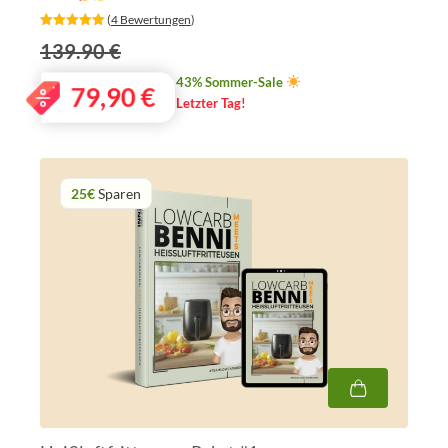
‎ (
4 Bewertungen
)
139.90 €
43% Sommer-Sale
79,90
€
Letzter Tag!
25€
Sparen