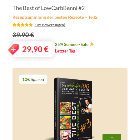
The Best of LowCarbBenni #2
Rezeptsammlung der besten Rezepte – Teil2
‎ (
105 Bewertungen
)
39.90 €
25% Sommer-Sale
29,90
€
Letzter Tag!
10€
Sparen