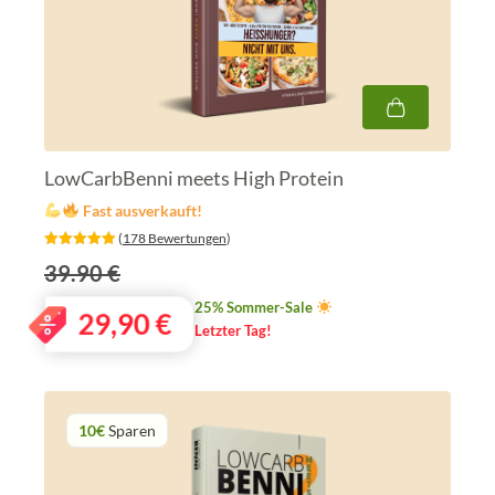
LowCarbBenni meets High Protein
Fast ausverkauft!
‎ (
178 Bewertungen
)
39.90 €
25% Sommer-Sale
29,90
€
Letzter Tag!
10€
Sparen