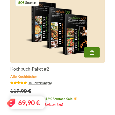
50€
Sparen
Kochbuch-Paket #2
Alle Kochbücher
‎ (
10 Bewertungen
)
119.90 €
42% Sommer-Sale
69,90
€
Letzter Tag!