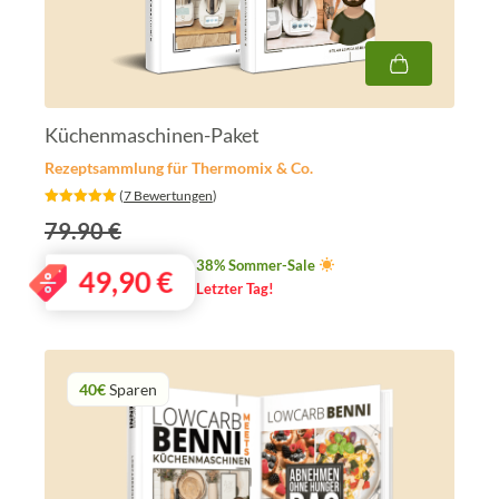
Küchenmaschinen-Paket
Rezeptsammlung für Thermomix & Co.
‎ (
7 Bewertungen
)
79.90 €
38% Sommer-Sale
49,90
€
Letzter Tag!
40€
Sparen