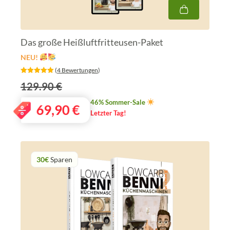
Das große Heißluftfritteusen-Paket
NEU!
‎ (
4 Bewertungen
)
129.90 €
46% Sommer-Sale
69,90
€
Letzter Tag!
30€
Sparen