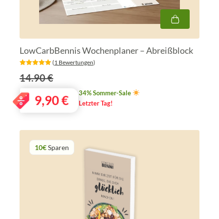
LowCarbBennis Wochenplaner – Abreißblock
‎ (
1 Bewertungen
)
14.90 €
34% Sommer-Sale
9,90
€
Letzter Tag!
10€
Sparen