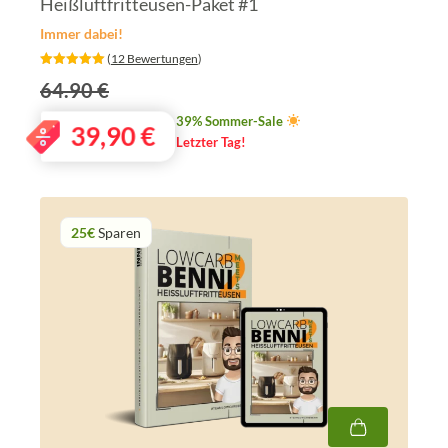
Heißluftfritteusen-Paket #1
Immer dabei!
‎ (
12 Bewertungen
)
64.90 €
39% Sommer-Sale
39,90
€
Letzter Tag!
25€
Sparen