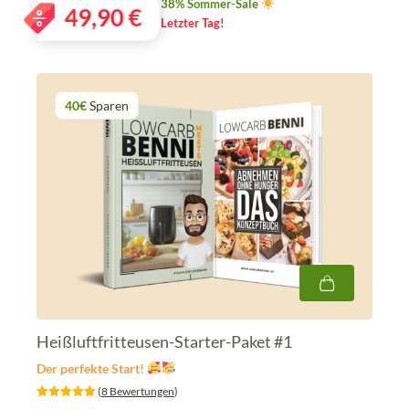
38% Sommer-Sale
49,90
€
Letzter Tag!
40€
Sparen
Heißluftfritteusen-Starter-Paket #1
Der perfekte Start!
‎ (
8 Bewertungen
)