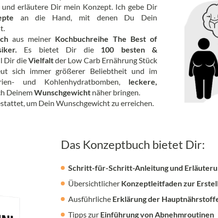
t und erläutere Dir mein Konzept. Ich gebe Dir
epte
an die Hand, mit denen Du Dein
t.
uch
aus meiner
Kochbuchreihe The Best of
siker.
Es bietet Dir die
100 besten &
 Dir die
Vielfalt
der Low Carb Ernährung Stück
eut sich immer größerer Beliebtheit und im
rien- und Kohlenhydratbomben,
leckere,
ich Deinem
Wunschgewicht
näher bringen.
estattet, um Dein Wunschgewicht zu erreichen.
Das Konzeptbuch bietet Dir:
Schritt-für-Schritt-Anleitung und Erläuter
Übersichtlicher
Konzeptleitfaden zur Erste
Ausführliche
Erklärung der Hauptnährstoff
Tipps zur
Einführung von Abnehmroutinen