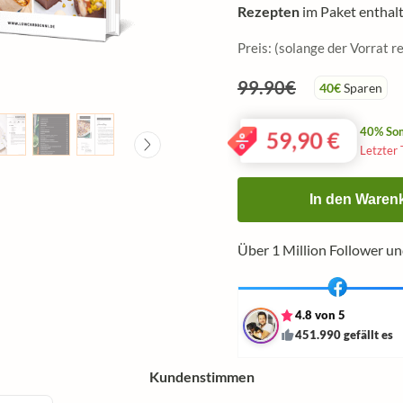
Rezepten
im Paket enthalt
Preis: (solange der Vorrat re
99.90€
40€
Sparen
40% So
59,90
€
Letzter 
In den Waren
Über 1 Million Follower u
4.8 von 5
451.990 gefällt es
Kundenstimmen