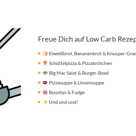
Freue Dich auf Low Carb Rezep
Eiweißbrot, Bananenbrot & Knusper-Gra
Schüttelpizza & Pizzabrötchen
Big Mac Salat & Burger-Bowl
Pizzasuppe & Linsensuppe
Bountys & Fudge
Und und und!