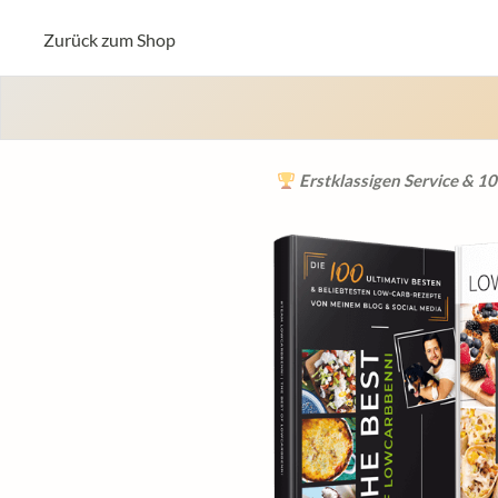
Zurück zum Shop
Schneller & freundlicher Su
Erstklassigen Service & 1
Bekannt aus TV & Zeit
Schließe dich 150