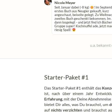
Nicole Meyer
nt bisher: Dein Buch! Erst
Seit Januar dabei (-8 kg)
! Im Septem
wieder ein Buch,
erstes Buch aus Neugier gekauft, kurz
" Doch kein Erfolg war je so
angeschaut, beiseite gelegt. Zu Weihna
em Konzeptbuch!
Von Mai
zweites Buch geschenkt bekommen. Im 
ab ich -45 Kilo abgenommen,
dann losgelegt - und jetzt find ich Büche
en der Freude... ein
Gruppe super! Kochmuffel ade, jetzt ma
Leben!
riesig Spaß!
u.a. bekannt
Starter-Paket #1
Das Starter-Paket #1 enthält das
Konz
ist, nach über einem Jahr Entwickl
Erfahrung
, mit der Deine Abnehmreise
bietet Dir alles, was Du brauchst, um
d
auf
nichts verzichten
und brauchst auc