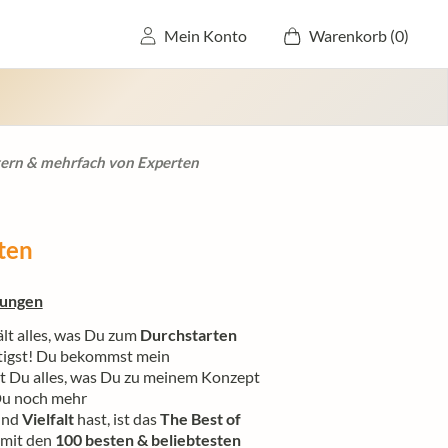
Mein Konto
Warenkorb (
0
)
ia WhatsApp, E-Mail & Facebook!
tern & mehrfach von Experten
Sie, Grazia, Jolie, uvm.
zept erreicht haben!
ten
tungen
lt alles, was Du zum
Durchstarten
tigst! Du bekommst mein
rst Du alles, was Du zu meinem Konzept
Du noch mehr
nd
Vielfalt
hast, ist das
The Best of
mit den
100 besten & beliebtesten