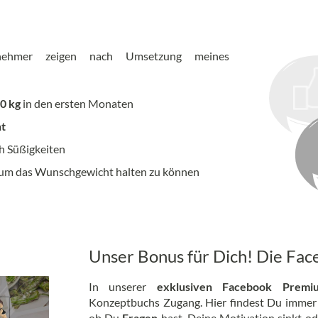
ehmer zeigen nach Umsetzung meines
0 kg
in den ersten Monaten
t
h Süßigkeiten
um das Wunschgewicht halten zu können
Unser Bonus für Dich! Die F
In unserer
exklusiven Facebook Premi
Konzeptbuchs Zugang. Hier findest Du imme
ob Du
Fragen
hast, Deine Motivation sinkt ode