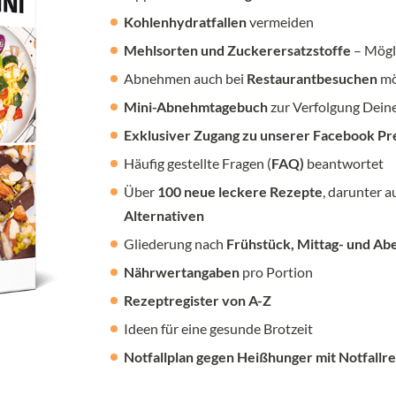
Kohlenhydratfallen
vermeiden
Mehlsorten und Zuckerersatzstoffe
– Mögl
Abnehmen auch bei
Restaurantbesuchen
mö
Mini-Abnehmtagebuch
zur Verfolgung Deine
Exklusiver Zugang zu unserer Facebook 
Häufig gestellte Fragen (
FAQ)
beantwortet
Über
100 neue leckere Rezepte
, darunter 
Alternativen
Gliederung nach
Frühstück, Mittag- und A
Nährwertangaben
pro Portion
Rezeptregister von A-Z
Ideen für eine gesunde Brotzeit
Notfallplan gegen Heißhunger mit Notfallr