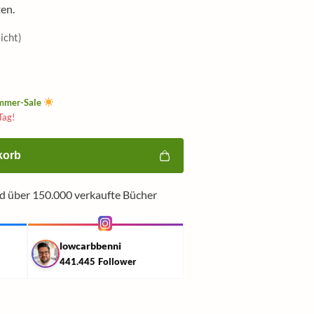
en.
icht)
mmer-Sale
Tag!
korb
nd über 150.000 verkaufte Bücher
lowcarbbenni
441.445
Follower