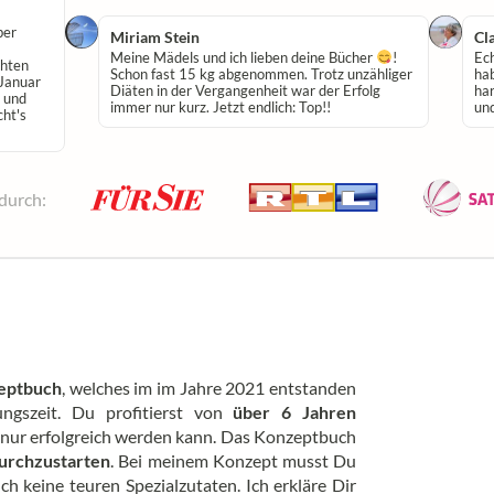
ber
Miriam Stein
Cl
Meine Mädels und ich lieben deine Bücher
!
Ech
chten
Schon fast 15 kg abgenommen. Trotz unzähliger
hab
Januar
Diäten in der Vergangenheit war der Erfolg
har
r und
immer nur kurz. Jetzt endlich: Top!!
un
cht's
 durch:
eptbuch
, welches im im Jahre 2021 entstanden
ungszeit. Du profitierst von
über 6 Jahren
 nur erfolgreich werden kann. Das Konzeptbuch
urchzustarten
. Bei meinem Konzept musst Du
h keine teuren Spezialzutaten. Ich erkläre Dir