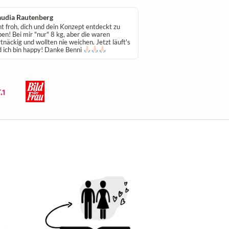
audia Rautenberg
Claudia Knorr
t froh, dich und dein Konzept entdeckt zu
Hab alle Bücher und sie
en! Bei mir "nur" 8 kg, aber die waren
Sogar günstig, wenn man
tnäckig und wollten nie weichen. Jetzt läuft's
Arbeit drinsteckt. Danke
d ich bin happy! Danke Benni
!