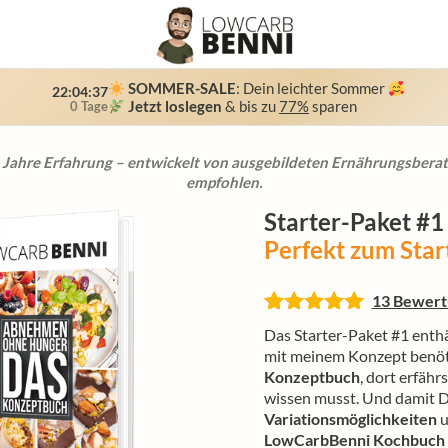
SOMMER-SALE
: Dein leichter Sommer
22:04:35
Jetzt loslegen
& bis zu
77%
sparen
0 Tage
pport: Werktags nur wenige Stunden Reaktionszeit – erreichbar v
0 Jahre Erfahrung – entwickelt von ausgebildeten Ernährungsbera
ung: RTL, Sat1, NTV, VOX, Kabel1, Bild der Frau, OK-Magazine, Für 
.000+ Kunden an, die ihr Wunschgewicht durch unser LowCarb-Kon
empfohlen.
Starter-Paket #1
Perfekt zum Star
13 Bewer
Bewertet mit
13
Das Starter-Paket #1 enthä
5.00
von 5,
mit meinem Konzept benö
basierend
Konzeptbuch
, dort erfäh
auf
wissen musst. Und damit 
Kundenbewertungen
Variationsmöglichkeiten
u
LowCarbBenni Kochbuch