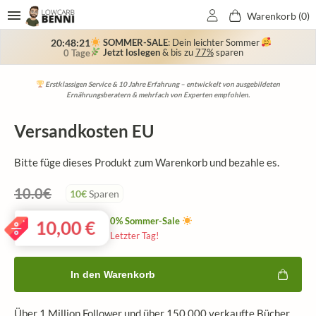
Warenkorb (
0
)
SOMMER-SALE
: Dein leichter Sommer
20:48:21
Jetzt loslegen
& bis zu
77%
sparen
0 Tage
Bekannt aus TV & Zeitung: RTL, Sat1, NTV, VOX, Kabel1, Bild der Frau, OK-Magazine,
Schließe dich 150.000+ Kunden an, die ihr Wunschgewicht durch unser LowCarb-
Schneller & freundlicher Support: Werktags nur wenige Stunden Reaktionszeit –
Erstklassigen Service & 10 Jahre Erfahrung – entwickelt von ausgebildeten
Ernährungsberatern & mehrfach von Experten empfohlen.
erreichbar via WhatsApp, E-Mail & Facebook!
Für Sie, Grazia, Jolie, uvm.
Konzept erreicht haben!
Versandkosten EU
Bitte füge dieses Produkt zum Warenkorb und bezahle es.
10.0€
10€
Sparen
0% Sommer-Sale
10,00
€
Letzter Tag!
In den Warenkorb
Über 1 Million Follower und über 150.000 verkaufte Bücher