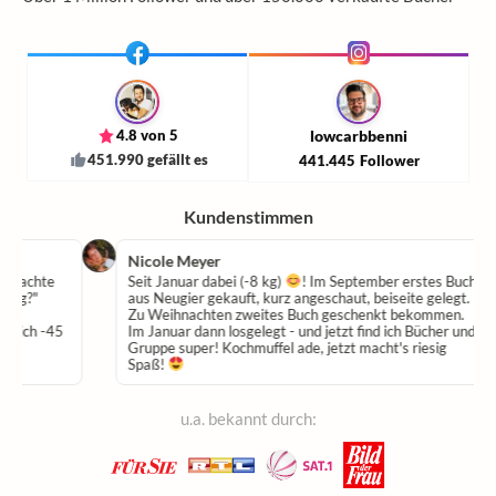
4.8 von 5
lowcarbbenni
451.990 gefällt es
441.445
Follower
Kundenstimmen
Nicole Meyer
chte
Seit Januar dabei (-8 kg)
! Im September erstes Buch
?"
aus Neugier gekauft, kurz angeschaut, beiseite gelegt.
Zu Weihnachten zweites Buch geschenkt bekommen.
h -45
Im Januar dann losgelegt - und jetzt find ich Bücher und
Gruppe super! Kochmuffel ade, jetzt macht's riesig
Spaß!
u.a. bekannt durch: