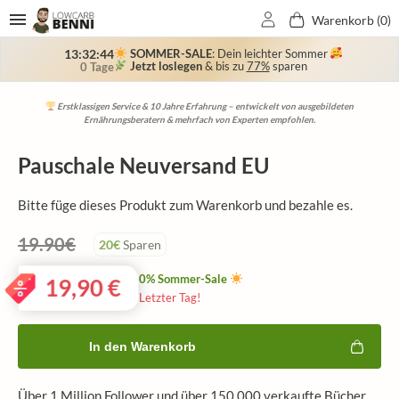
Warenkorb (
0
)
SOMMER-SALE
: Dein leichter Sommer
13:32:44
Jetzt loslegen
& bis zu
77%
sparen
0 Tage
Bekannt aus TV & Zeitung: RTL, Sat1, NTV, VOX, Kabel1, Bild der Frau, OK-Magazine,
Schließe dich 150.000+ Kunden an, die ihr Wunschgewicht durch unser LowCarb-
Schneller & freundlicher Support: Werktags nur wenige Stunden Reaktionszeit –
Erstklassigen Service & 10 Jahre Erfahrung – entwickelt von ausgebildeten
Ernährungsberatern & mehrfach von Experten empfohlen.
erreichbar via WhatsApp, E-Mail & Facebook!
Für Sie, Grazia, Jolie, uvm.
Konzept erreicht haben!
Pauschale Neuversand EU
Bitte füge dieses Produkt zum Warenkorb und bezahle es.
19.90€
20€
Sparen
0% Sommer-Sale
19,90
€
Letzter Tag!
In den Warenkorb
Über 1 Million Follower und über 150.000 verkaufte Bücher