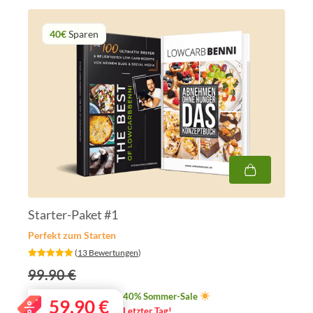
40€
Sparen
Starter-Paket #1
Perfekt zum Starten
‎ (
13 Bewertungen
)
99.90 €
40% Sommer-Sale
59,90
€
Letzter Tag!