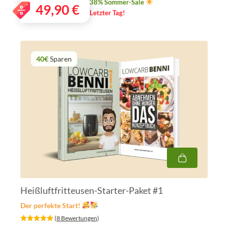
38% Sommer-Sale
49,90
€
Letzter Tag!
40€
Sparen
Heißluftfritteusen-Starter-Paket #1
Der perfekte Start!
‎ (
8 Bewertungen
)