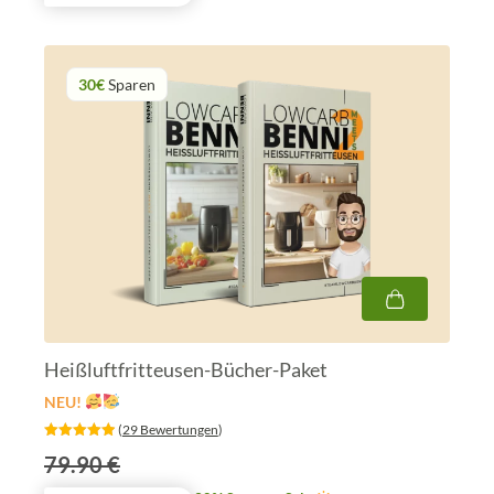
30€
Sparen
Heißluftfritteusen-Bücher-Paket
NEU!
‎ (
29 Bewertungen
)
79.90 €