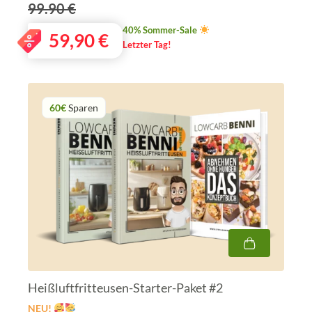
99.90 €
40% Sommer-Sale
59,90
€
Letzter Tag!
60€
Sparen
Heißluftfritteusen-Starter-Paket #2
NEU!