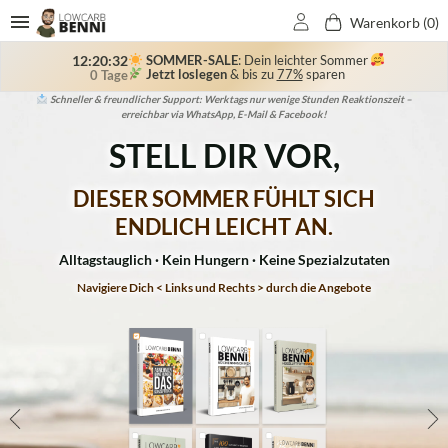
Warenkorb (
0
)
SOMMER-SALE
: Dein leichter Sommer
12:20:30
Jetzt loslegen
& bis zu
77%
sparen
0 Tage
Bekannt aus TV & Zeitung: RTL, Sat1, NTV, VOX, Kabel1, Bild der Frau, OK-Magazine,
Schließe dich 150.000+ Kunden an, die ihr Wunschgewicht durch unser LowCarb-
Schneller & freundlicher Support: Werktags nur wenige Stunden Reaktionszeit –
Erstklassigen Service & 10 Jahre Erfahrung – entwickelt von ausgebildeten
Ernährungsberatern & mehrfach von Experten empfohlen.
erreichbar via WhatsApp, E-Mail & Facebook!
Für Sie, Grazia, Jolie, uvm.
Konzept erreicht haben!
STELL DIR VOR,
DIESER SOMMER FÜHLT SICH
ENDLICH LEICHT AN.
Alltagstauglich · Kein Hungern · Keine Spezialzutaten
Navigiere Dich < Links und Rechts > durch die Angebote
10€
40€
573€
40€
40€
Sparen
Sparen
Sparen
Sparen
Sparen