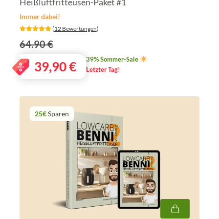
Heißluftfritteusen-Paket #1
Immer dabei!
‎ (
12 Bewertungen
)
64.90 €
39% Sommer-Sale
39,90
€
Letzter Tag!
25€
Sparen