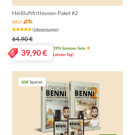
Heißluftfritteusen-Paket #2
NEU!
‎ (
3 Bewertungen
)
64.90 €
39% Sommer-Sale
39,90
€
Letzter Tag!
60€
Sparen