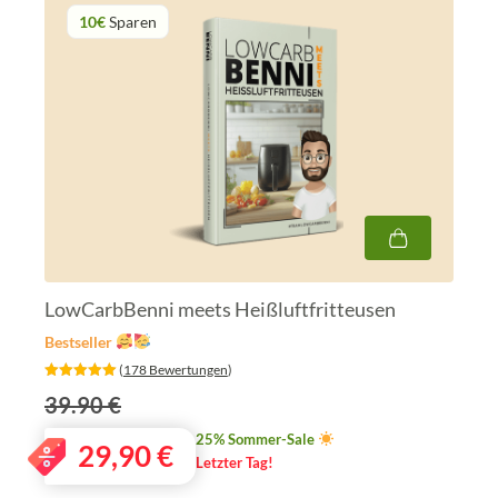
10€
Sparen
LowCarbBenni meets Heißluftfritteusen
Bestseller
‎ (
178 Bewertungen
)
39.90 €
25% Sommer-Sale
29,90
€
Letzter Tag!