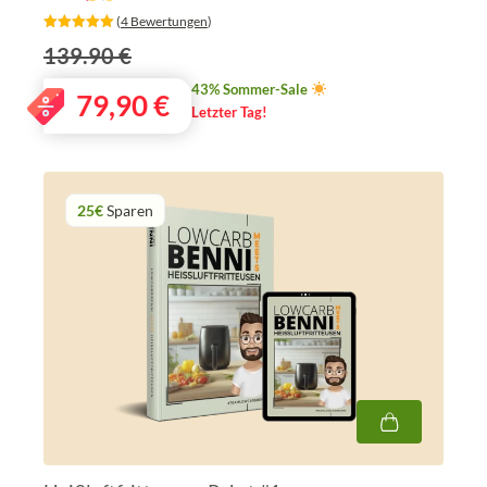
‎ (
4 Bewertungen
)
139.90 €
43% Sommer-Sale
79,90
€
Letzter Tag!
25€
Sparen