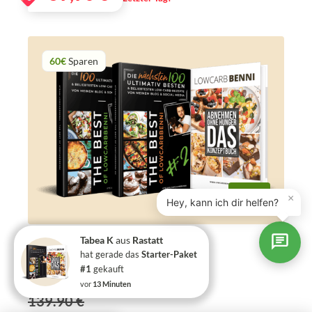
60€
Sparen
×
Hey, kann ich dir helfen?
Starter-Paket #2
Tabea K
aus
Rastatt
hat gerade das
Starter-Paket
Perfekt zum Starten
#1
gekauft
‎ (
7 Bewertungen
)
vor
13 Minuten
139.90 €