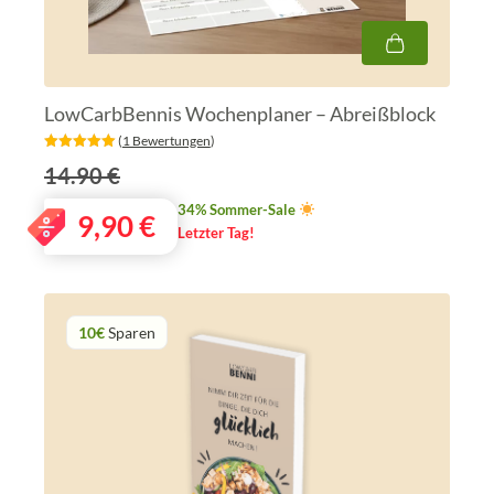
LowCarbBennis Wochenplaner – Abreißblock
‎ (
1 Bewertungen
)
14.90 €
34% Sommer-Sale
9,90
€
Letzter Tag!
10€
Sparen