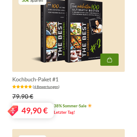
30€
Sparen
Kochbuch-Paket #1
‎ (
4 Bewertungen
)
79.90 €
38% Sommer-Sale
49,90
€
Letzter Tag!