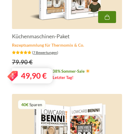
Küchenmaschinen-Paket
Rezeptsammlung für Thermomix & Co.
‎ (
7 Bewertungen
)
79.90 €
38% Sommer-Sale
49,90
€
Letzter Tag!
40€
Sparen