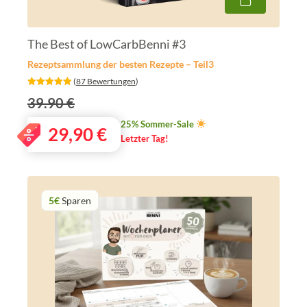
The Best of LowCarbBenni #3
Rezeptsammlung der besten Rezepte – Teil3
‎ (
87 Bewertungen
)
39.90 €
25% Sommer-Sale
29,90
€
Letzter Tag!
5€
Sparen