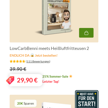
LowCarbBenni meets Heißluftfritteusen 2
ENDLICH DA
Jetzt bestellen!
‎ (
111 Bewertungen
)
39.90 €
25% Sommer-Sale
29,90
€
Letzter Tag!
20€
Sparen