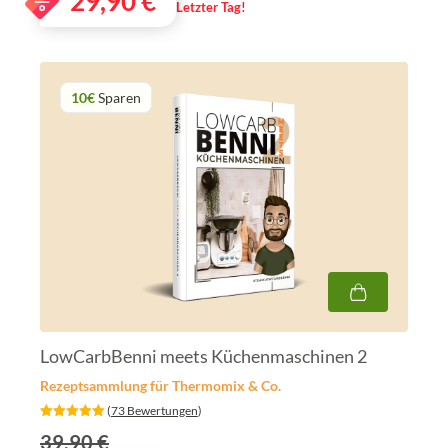
29,90
€
Letzter Tag!
10€
Sparen
LowCarbBenni meets Küchenmaschinen 2
Rezeptsammlung für Thermomix & Co.
‎ (
73 Bewertungen
)
39.90 €