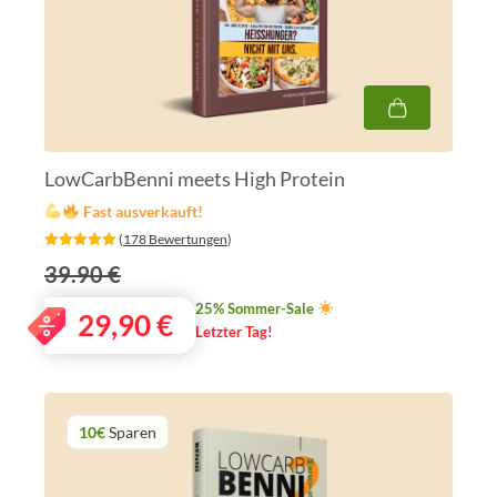
LowCarbBenni meets High Protein
Fast ausverkauft!
‎ (
178 Bewertungen
)
39.90 €
25% Sommer-Sale
29,90
€
Letzter Tag!
10€
Sparen