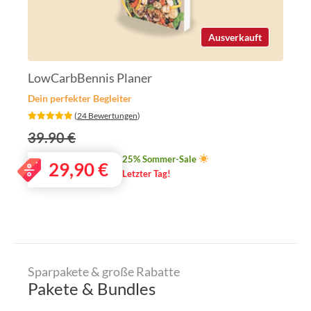
Ausverkauft
LowCarbBennis Planer
Dein perfekter Begleiter
‎ (
24 Bewertungen
)
39.90 €
25% Sommer-Sale
29,90
€
Letzter Tag!
Sparpakete & große Rabatte
Pakete & Bundles