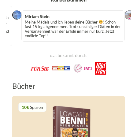
Miriam Stein
 Buch
egt.
Meine Mädels und ich lieben deine Bücher
! Schon
en.
fast 15 kg abgenommen. Trotz unzähliger Diäten in der
er und
Vergangenheit war der Erfolg immer nur kurz. Jetzt
g
endlich: Top!!
u.a. bekannt durch:
Bücher
10€
Sparen