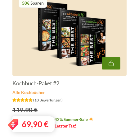
50€
Sparen
Kochbuch-Paket #2
Alle Kochbücher
‎ (
10 Bewertungen
)
119.90 €
42% Sommer-Sale
69,90
€
Letzter Tag!