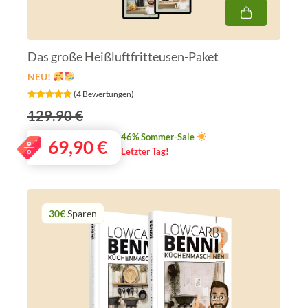
Das große Heißluftfritteusen-Paket
NEU!
‎ (
4 Bewertungen
)
129.90 €
46% Sommer-Sale
69,90
€
Letzter Tag!
30€
Sparen