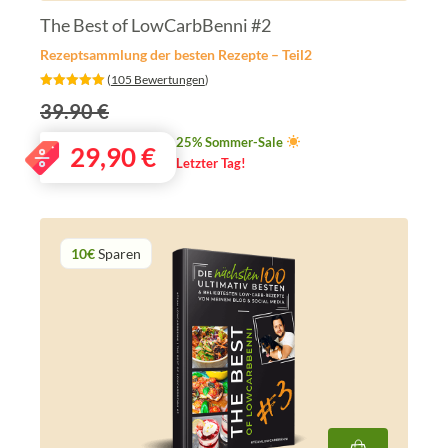
The Best of LowCarbBenni #2
Rezeptsammlung der besten Rezepte – Teil2
‎ (
105 Bewertungen
)
39.90 €
25% Sommer-Sale
29,90
€
Letzter Tag!
10€
Sparen