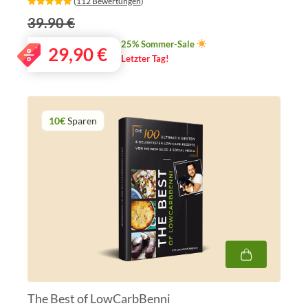
‎ (
112 Bewertungen
)
39.90 €
25% Sommer-Sale
29,90
€
Letzter Tag!
10€
Sparen
The Best of LowCarbBenni