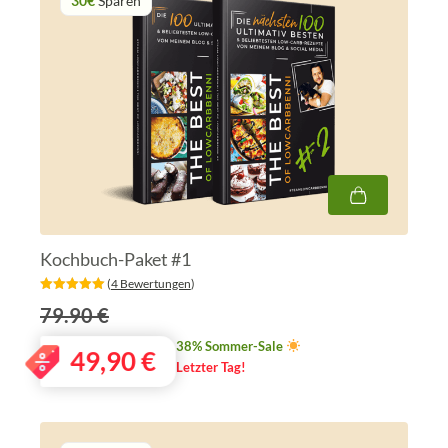
30€
Sparen
Kochbuch-Paket #1
‎ (
4 Bewertungen
)
79.90 €
38% Sommer-Sale
49,90
€
Letzter Tag!