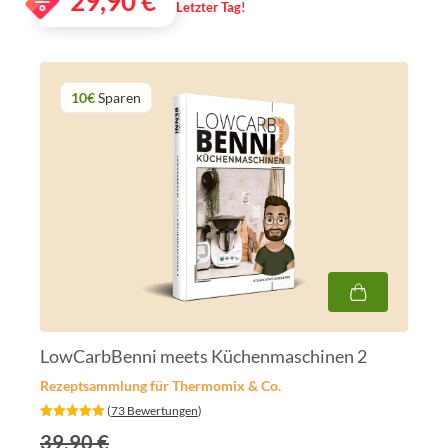
29,90
€
Letzter Tag!
10€
Sparen
LowCarbBenni meets Küchenmaschinen 2
Rezeptsammlung für Thermomix & Co.
‎ (
73 Bewertungen
)
39.90 €