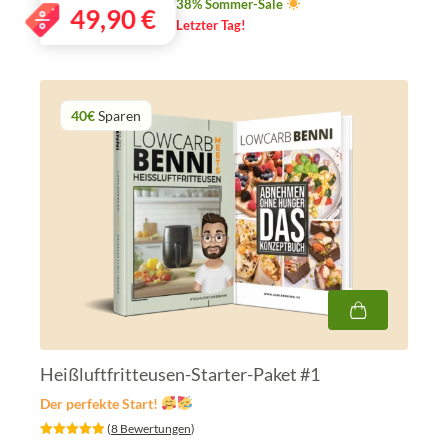
38% Sommer-Sale
49,90
€
Letzter Tag!
40€
Sparen
Heißluftfritteusen-Starter-Paket #1
Der perfekte Start!
‎ (
8 Bewertungen
)