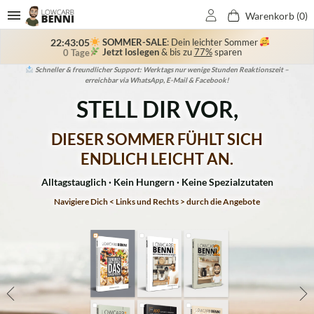
Warenkorb (
0
)
SOMMER-SALE
: Dein leichter Sommer
22:43:04
Jetzt loslegen
& bis zu
77%
sparen
0 Tage
Bekannt aus TV & Zeitung: RTL, Sat1, NTV, VOX, Kabel1, Bild der Frau, OK-Magazine,
Schließe dich 150.000+ Kunden an, die ihr Wunschgewicht durch unser LowCarb-
Schneller & freundlicher Support: Werktags nur wenige Stunden Reaktionszeit –
Erstklassigen Service & 10 Jahre Erfahrung – entwickelt von ausgebildeten
Ernährungsberatern & mehrfach von Experten empfohlen.
erreichbar via WhatsApp, E-Mail & Facebook!
Für Sie, Grazia, Jolie, uvm.
Konzept erreicht haben!
STELL DIR VOR,
DIESER SOMMER FÜHLT SICH
ENDLICH LEICHT AN.
Alltagstauglich · Kein Hungern · Keine Spezialzutaten
Navigiere Dich < Links und Rechts > durch die Angebote
10€
40€
573€
40€
40€
Sparen
Sparen
Sparen
Sparen
Sparen