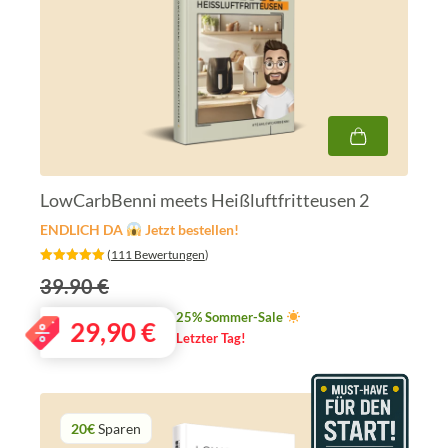
LowCarbBenni meets Heißluftfritteusen 2
ENDLICH DA
Jetzt bestellen!
‎ (
111 Bewertungen
)
39.90 €
25% Sommer-Sale
29,90
€
Letzter Tag!
20€
Sparen