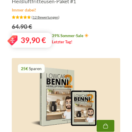
Heißluftfritteusen-Paket #1
Immer dabei!
‎ (
12 Bewertungen
)
64.90 €
39% Sommer-Sale
39,90
€
Letzter Tag!
25€
Sparen