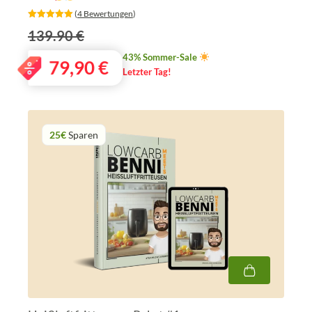
‎ (
4 Bewertungen
)
139.90 €
43% Sommer-Sale
79,90
€
Letzter Tag!
25€
Sparen