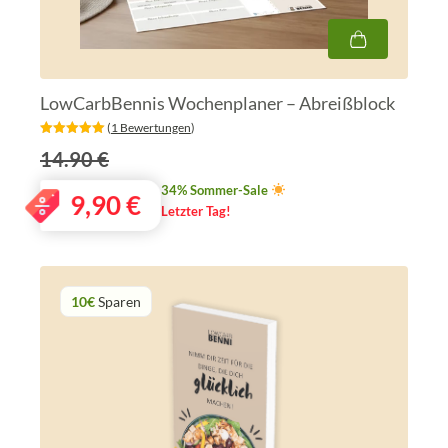
LowCarbBennis Wochenplaner – Abreißblock
‎ (
1 Bewertungen
)
14.90 €
34% Sommer-Sale
9,90
€
Letzter Tag!
10€
Sparen